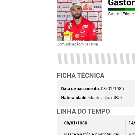
Gastó
Gastón Filgue
Comunicação/Vila Nova
FICHA TÉCNICA
Data de nascimento:
08/01/1986
Naturalidade:
Montevidéu (URU)
LINHA DO TEMPO
08/01/1986
14
Nasce Gastón em Montevidéu
A d