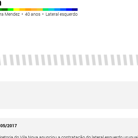
n
ira Mendez • 40 anos • Lateral esquerdo
/05/2017
iretoria do Vila Nova anunciou a contratação do lateral esquerdo uruguai