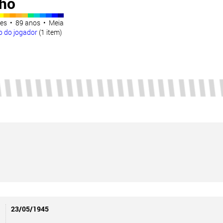
nho
es • 89 anos • Meia
o do jogador
(1 item)
23/05/1945