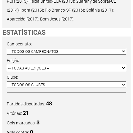
POR (2013); Felda United-EUA (2013); Guarany de Sobral-CE
(2014); Iporá (2015); Rio Branco-SP (2016); Goiânia (2017);
Aparecida (2017); Bom Jesus (2017).
ESTATÍSTICAS
Campeonato:
Edição:
Clube:
48
Partidas disputadas:
21
Vitórias:
3
Gols marcados:
0
Gols contra: