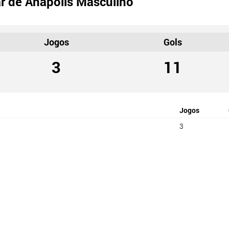
r de Anápolis Masculino
Jogos
Gols
3
11
Jogos
3