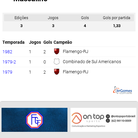
Edições
Jogos
Gols
Gols por partida
3
3
4
1,33
Temporada
Jogos
Gols
Campeão
Flamengo-RJ
1982
1
2
Combinado de Sul Americanos
1979-2
1
0
Flamengo-RJ
1979
1
2