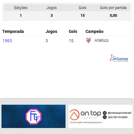
Edições
Jogos
Gols
Gols por partida
1
3
15
5,00
Temporada
Jogos
Gols
Campeão
Atlético
1963
3
15