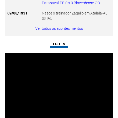
Paranavaí-PR 0 x 0 Rioverdense-GO
09/08/1931
Nasce o treinador Zagallo em Atalaia-AL
(BRA).
Ver todos os acontecimentos
FGH TV