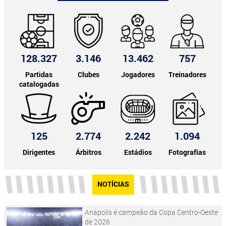
128.327
3.146
13.462
757
Partidas
Clubes
Jogadores
Treinadores
catalogadas
125
2.774
2.242
1.094
Dirigentes
Árbitros
Estádios
Fotografias
NOTÍCIAS
Anápolis é campeão da Copa Centro-Oeste
de 2026