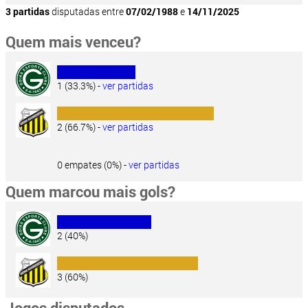
3 partidas
disputadas entre
07/02/1988
e
14/11/2025
Quem mais venceu?
1 (33.3%) -
ver partidas
2 (66.7%) -
ver partidas
0 empates (0%) -
ver partidas
Quem marcou mais gols?
2 (40%)
3 (60%)
Jogos disputados